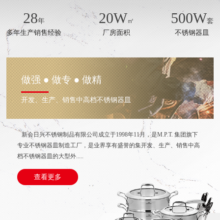
28
20
W
500
W
年
㎡
套
多年生产销售经验
厂房面积
不锈钢器皿
做强 ● 做专 ● 做精
开发、生产、销售中高档不锈钢器皿
新会日兴不锈钢制品有限公司成立于1998年11月，是M.P.T. 集团旗下
专业不锈钢器皿制造工厂，是业界享有盛誉的集开发、生产、销售中高
档不锈钢器皿的大型外.....
查看更多