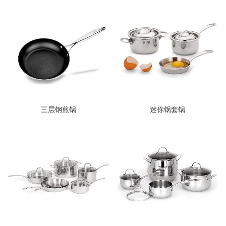
三层钢煎锅
迷你锅套锅